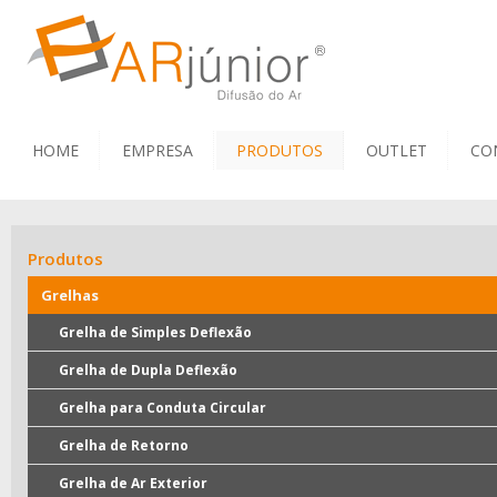
HOME
EMPRESA
PRODUTOS
OUTLET
CO
Produtos
Grelhas
Grelha de Simples Deflexão
Grelha de Dupla Deflexão
Grelha para Conduta Circular
Grelha de Retorno
Grelha de Ar Exterior