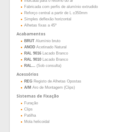
Indicada para o retorno do ar
Fabricada com perfis de alumínio extrudido
Reforço central a partir de L ≥350mm
Simples deflexão horizontal
Alhetas fixas a 45º
Acabamentos
BRUT
Alumínio bruto
ANOD
Acetinado Natural
RAL 9016
Lacado Branco
RAL 9010
Lacado Branco
RAL...
(Sob consulta)
Acessórios
REG
Registo de Alhetas Opostas
A/M
Aro de Montagem (Clips)
Sistemas de Fixação
Furação
Clips
Patilha
Mola helicoidal