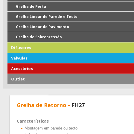
Grelha de Porta
Grelha Linear de Parede e Tecto
Grelha Linear de Pavimento
Grelha de Sobrepressão
Difusores
Válvulas
Acessórios
Outlet
Grelha de Retorno -
FH27
Características
Montagem em parede ou tecto