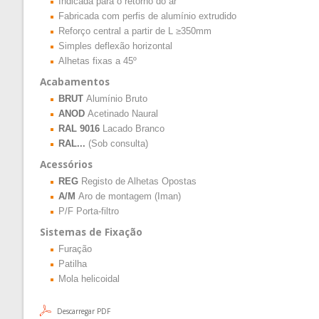
Indicada para o retorno do ar
Fabricada com perfis de alumínio extrudido
Reforço central a partir de L ≥350mm
Simples deflexão horizontal
Alhetas fixas a 45º
Acabamentos
BRUT
Alumínio Bruto
ANOD
Acetinado Naural
RAL 9016
Lacado Branco
RAL...
(Sob consulta)
Acessórios
REG
Registo de Alhetas Opostas
A/M
Aro de montagem (Iman)
P/F Porta-filtro
Sistemas de Fixação
Furação
Patilha
Mola helicoidal
Descarregar PDF