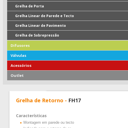
Grelha de Porta
Grelha Linear de Parede e Tecto
Grelha Linear de Pavimento
Grelha de Sobrepressão
Difusores
Válvulas
Acessórios
Outlet
Grelha de Retorno -
FH17
Características
Montagem em parede ou tecto