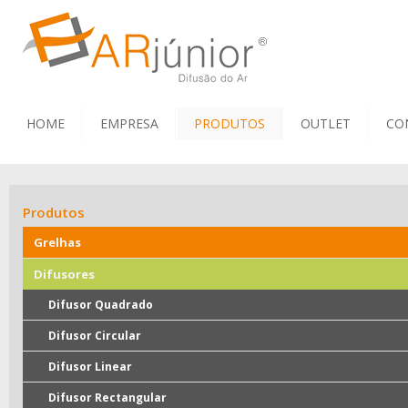
HOME
EMPRESA
PRODUTOS
OUTLET
CO
Produtos
Grelhas
Difusores
Difusor Quadrado
Difusor Circular
Difusor Linear
Difusor Rectangular