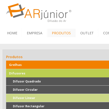
HOME
EMPRESA
PRODUTOS
OUTLET
CO
Produtos
Grelhas
Difusores
Difusor Quadrado
Difusor Circular
Difusor Linear
Difusor Rectangular