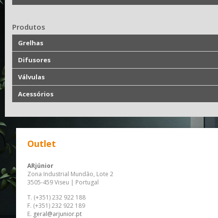
Produtos
Grelhas
Difusores
Válvulas
Acessórios
Outlet
ARjúnior
Zona Industrial Mundão, Lote 2
3505-459 Viseu | Portugal
T. (+351) 232 922 188
F. (+351) 232 922 189
E.
geral@arjunior.pt