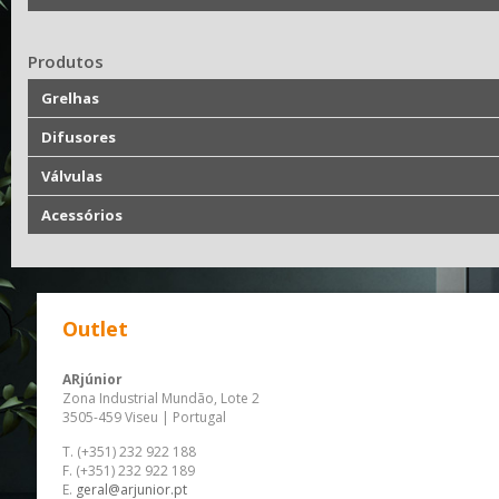
Produtos
Grelhas
Difusores
Válvulas
Acessórios
Outlet
ARjúnior
Zona Industrial Mundão, Lote 2
3505-459 Viseu | Portugal
T. (+351) 232 922 188
F. (+351) 232 922 189
E.
geral@arjunior.pt